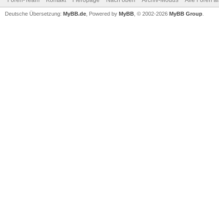
Foren-Team
Kontakt
Fieropage
Nach oben
Archiv-Modus
Alle Foren a
Deutsche Übersetzung:
MyBB.de
, Powered by
MyBB
, © 2002-2026
MyBB Group
.