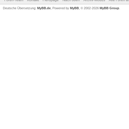
Foren-Team
Kontakt
Fieropage
Nach oben
Archiv-Modus
Alle Foren a
Deutsche Übersetzung:
MyBB.de
, Powered by
MyBB
, © 2002-2026
MyBB Group
.