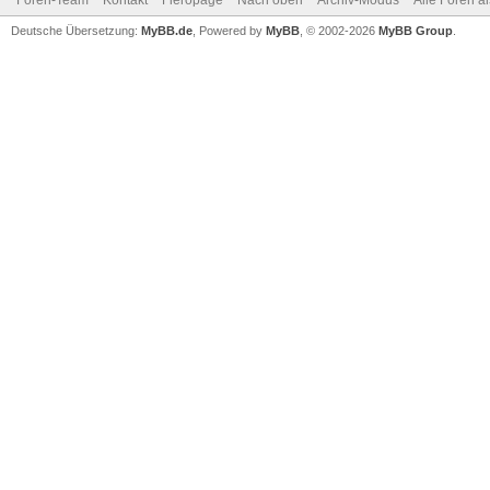
Foren-Team
Kontakt
Fieropage
Nach oben
Archiv-Modus
Alle Foren a
Deutsche Übersetzung:
MyBB.de
, Powered by
MyBB
, © 2002-2026
MyBB Group
.