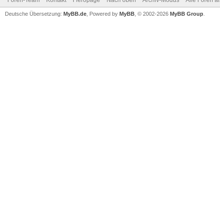
Foren-Team
Kontakt
Fieropage
Nach oben
Archiv-Modus
Alle Foren a
Deutsche Übersetzung:
MyBB.de
, Powered by
MyBB
, © 2002-2026
MyBB Group
.