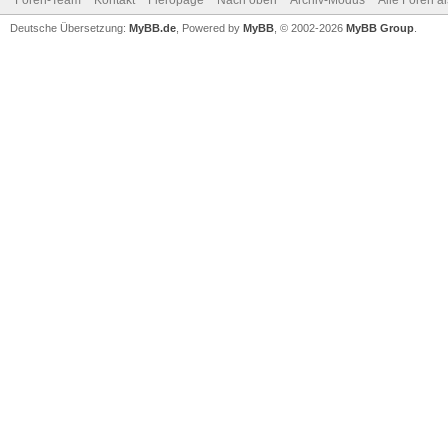
Foren-Team
Kontakt
Fieropage
Nach oben
Archiv-Modus
Alle Foren a
Deutsche Übersetzung:
MyBB.de
, Powered by
MyBB
, © 2002-2026
MyBB Group
.