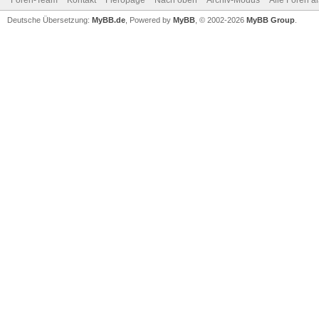
Foren-Team
Kontakt
Fieropage
Nach oben
Archiv-Modus
Alle Foren a
Deutsche Übersetzung:
MyBB.de
, Powered by
MyBB
, © 2002-2026
MyBB Group
.