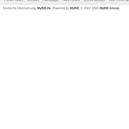
Foren-Team
Kontakt
Fieropage
Nach oben
Archiv-Modus
Alle Foren a
Deutsche Übersetzung:
MyBB.de
, Powered by
MyBB
, © 2002-2026
MyBB Group
.