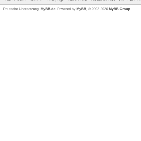
Foren-Team
Kontakt
Fieropage
Nach oben
Archiv-Modus
Alle Foren a
Deutsche Übersetzung:
MyBB.de
, Powered by
MyBB
, © 2002-2026
MyBB Group
.