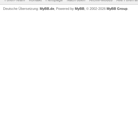
Foren-Team
Kontakt
Fieropage
Nach oben
Archiv-Modus
Alle Foren a
Deutsche Übersetzung:
MyBB.de
, Powered by
MyBB
, © 2002-2026
MyBB Group
.