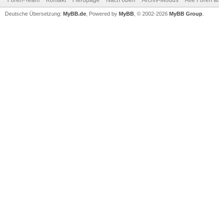
Foren-Team
Kontakt
Fieropage
Nach oben
Archiv-Modus
Alle Foren a
Deutsche Übersetzung:
MyBB.de
, Powered by
MyBB
, © 2002-2026
MyBB Group
.