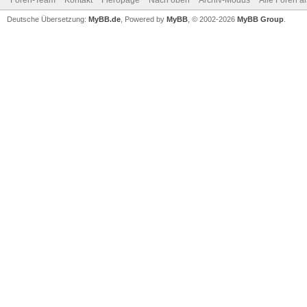
Foren-Team
Kontakt
Fieropage
Nach oben
Archiv-Modus
Alle Foren a
Deutsche Übersetzung:
MyBB.de
, Powered by
MyBB
, © 2002-2026
MyBB Group
.