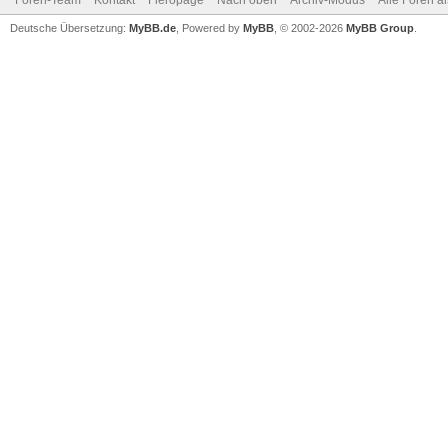
Foren-Team
Kontakt
Fieropage
Nach oben
Archiv-Modus
Alle Foren a
Deutsche Übersetzung:
MyBB.de
, Powered by
MyBB
, © 2002-2026
MyBB Group
.