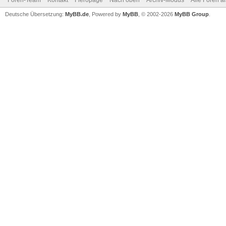
Foren-Team
Kontakt
Fieropage
Nach oben
Archiv-Modus
Alle Foren a
Deutsche Übersetzung:
MyBB.de
, Powered by
MyBB
, © 2002-2026
MyBB Group
.