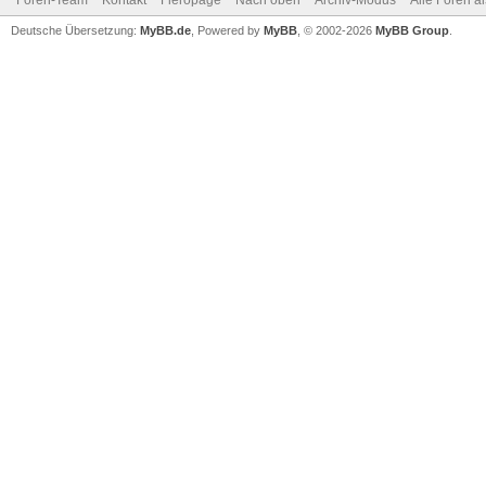
Foren-Team
Kontakt
Fieropage
Nach oben
Archiv-Modus
Alle Foren a
Deutsche Übersetzung:
MyBB.de
, Powered by
MyBB
, © 2002-2026
MyBB Group
.