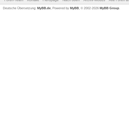
Foren-Team
Kontakt
Fieropage
Nach oben
Archiv-Modus
Alle Foren a
Deutsche Übersetzung:
MyBB.de
, Powered by
MyBB
, © 2002-2026
MyBB Group
.