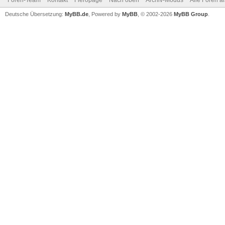
Foren-Team
Kontakt
Fieropage
Nach oben
Archiv-Modus
Alle Foren a
Deutsche Übersetzung:
MyBB.de
, Powered by
MyBB
, © 2002-2026
MyBB Group
.