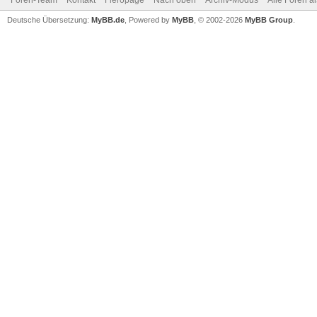
Foren-Team
Kontakt
Fieropage
Nach oben
Archiv-Modus
Alle Foren a
Deutsche Übersetzung:
MyBB.de
, Powered by
MyBB
, © 2002-2026
MyBB Group
.