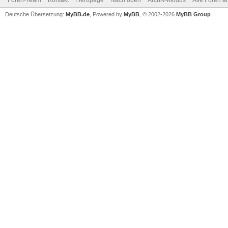
Foren-Team
Kontakt
Fieropage
Nach oben
Archiv-Modus
Alle Foren a
Deutsche Übersetzung:
MyBB.de
, Powered by
MyBB
, © 2002-2026
MyBB Group
.