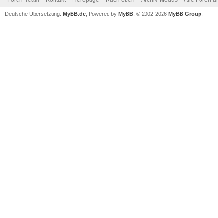
Foren-Team
Kontakt
Fieropage
Nach oben
Archiv-Modus
Alle Foren a
Deutsche Übersetzung:
MyBB.de
, Powered by
MyBB
, © 2002-2026
MyBB Group
.